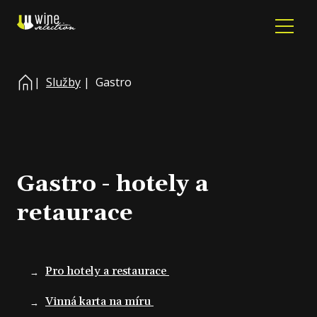
Dom
|
Služby
|
Gastro
Náš 
Vinař
Služ
G
Gastro - hotely
a
P
retaurace
S
sp
pří
Pro hotely a restaurace
Refe
Vinná karta na míru