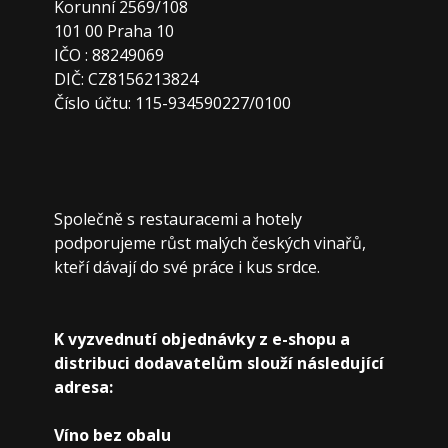
Korunní 2569/108
101 00 Praha 10
IČO : 88249069
DIČ: CZ8156213824
Číslo účtu: 115-934590227/0100
Společně s restauracemi a hotely
podporujeme růst malých českých vinařů,
kteří dávají do své práce i kus srdce.
K vyzvednutí objednávky z e-shopu a
distribuci dodavatelům slouží následující
adresa:
Víno bez obalu